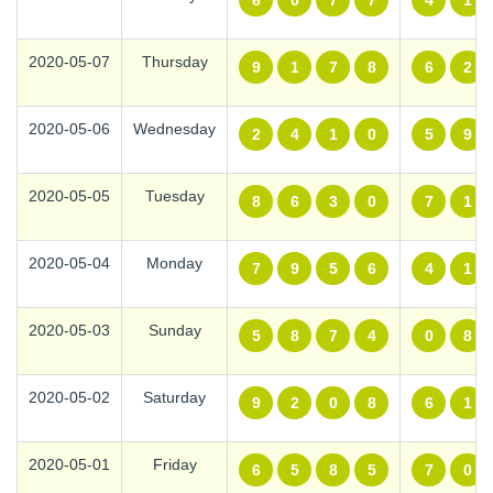
6
0
7
7
4
1
2020-05-07
Thursday
9
1
7
8
6
2
2020-05-06
Wednesday
2
4
1
0
5
9
2020-05-05
Tuesday
8
6
3
0
7
1
2020-05-04
Monday
7
9
5
6
4
1
2020-05-03
Sunday
5
8
7
4
0
8
2020-05-02
Saturday
9
2
0
8
6
1
2020-05-01
Friday
6
5
8
5
7
0